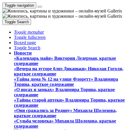
Toggle navigation
Toggle Search
Toggle menubar
Toggle fullscreen
Boxed page
Toggle Search
Новости
«Календарь майя» Виктории Ледерман, краткое
содержание
«Вечера на хуторе близ Диканьки» Николая Гоголя,
краткое содержание
«Тайна дома № 12 на улице Флоретт» Владимира
Торина, краткое содержание
«О носах и замка́х» Владимира Торина, краткое
содержание
«Тайны старой аптеки» Владимира Торина, краткое
содержание
«Они сражались за Родину» Михаила Шолохова,
краткое содержание
«Судьба человека» Михаила Шолохова, краткое
содержание