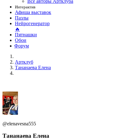
Все авторы Артклуба
Интерактив
Афиша выставок
Пазлы
Нейрогенератор
🔥
Пятнашки
Обои
Форум
Артклуб
Тананаева Елена
@elenavesna555
Тананаева Елена