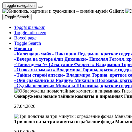
Toggle navigation
Toggle Search
Toggle menubar
Toggle fullscreen
Boxed page
Toggle Search
Новости
«Календарь майя» Виктории Ледерман, краткое содер
«Вечера на хуторе близ Диканьки» Николая Гоголя, к
«Тайна дома № 12 на улице Флоретт» Владимира Тори
«О носах и замка́х» Владимира Торина, краткое содер
«Тайны старой аптеки» Владимира Торина, краткое с
«Они сражались за Родину» Михаила Шолохова, кратк
«Судьба человека» Михаила Шолохова, краткое содер
Обнаружены новые тайные комнаты в пирамидах Гиз
27.04.2026
Три полотна за три минуты: ограбление фонда Манья
30.03.2026