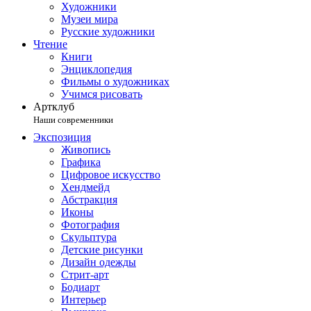
Художники
Музеи мира
Русские художники
Чтение
Книги
Энциклопедия
Фильмы о художниках
Учимся рисовать
Артклуб
Наши современники
Экспозиция
Живопись
Графика
Цифровое искусство
Хендмейд
Абстракция
Иконы
Фотография
Скульптура
Детские рисунки
Дизайн одежды
Стрит-арт
Бодиарт
Интерьер