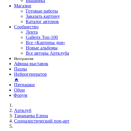
Вышивка
Магазин
Готовые работы
Заказать картину
Каталог авторов
Сообщество
Лента
Gallerix Топ-100
Все «Картины дня»
Новые альбомы
Все авторы Артклуба
Интерактив
Афиша выставок
Пазлы
Нейрогенератор
🔥
Пятнашки
Обои
Форум
Артклуб
Тананаева Елена
Социалистический поп-арт