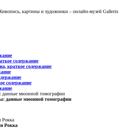
жание
раткое содержание
на, краткое содержание
жание
одержание
ое содержание
жание
ы: данные мюонной томографии
ни Рокка